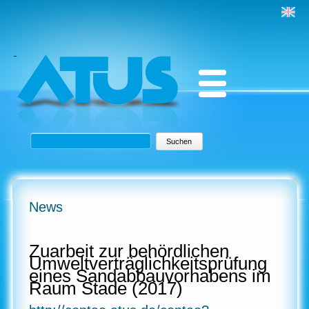
Suchbegriffe
Suchen
News
Zuarbeit zur behördlichen
Umweltverträglichkeitsprüfung
eines Sandabbauvorhabens im
Raum Stade (2017)