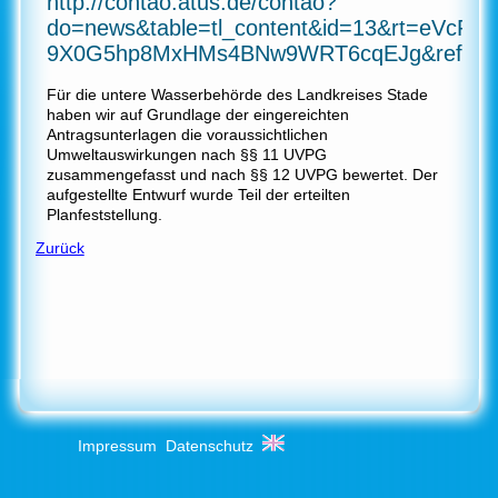
http://contao.atus.de/contao?
do=news&table=tl_content&id=13&rt=eVcR
9X0G5hp8MxHMs4BNw9WRT6cqEJg&ref=o
Für die untere Wasserbehörde des Landkreises Stade
haben wir auf Grundlage der eingereichten
Antragsunterlagen die voraussichtlichen
Umweltauswirkungen nach §§ 11 UVPG
zusammengefasst und nach §§ 12 UVPG bewertet. Der
aufgestellte Entwurf wurde Teil der erteilten
Planfeststellung.
Zurück
Impressum
Datenschutz