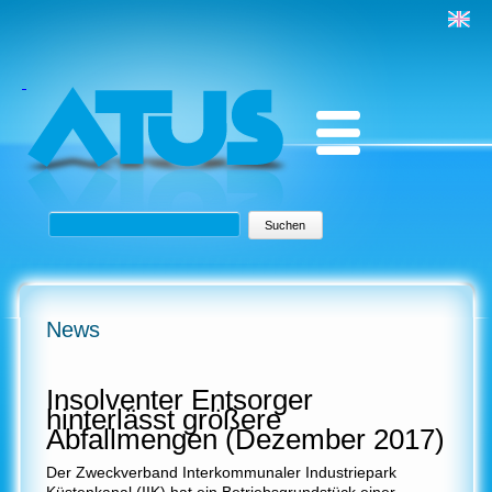
Suchbegriffe
Suchen
News
Insolventer Entsorger
hinterlässt größere
Abfallmengen (Dezember 2017)
Der Zweckverband Interkommunaler Industriepark
Küstenkanal (IIK) hat ein Betriebsgrundstück einer